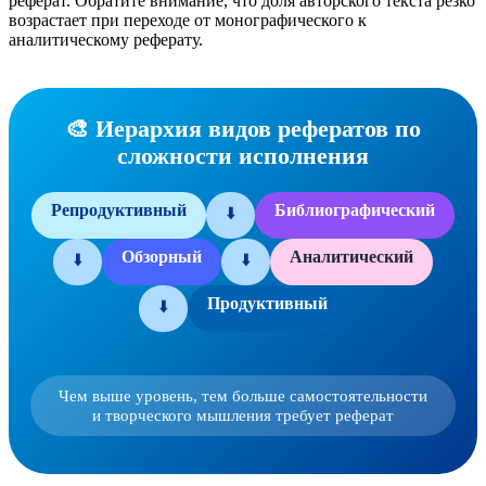
реферат. Обратите внимание, что доля авторского текста резко
возрастает при переходе от монографического к
аналитическому реферату.
🎨 Иерархия видов рефератов по
сложности исполнения
Репродуктивный
Библиографический
⬇️
Обзорный
Аналитический
⬇️
⬇️
Продуктивный
⬇️
Чем выше уровень, тем больше самостоятельности
и творческого мышления требует реферат