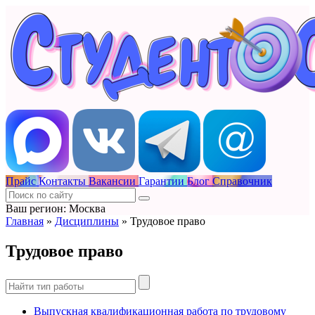
Прайс
Контакты
Вакансии
Гарантии
Блог
Справочник
Ваш регион: Москва
Главная
»
Дисциплины
»
Трудовое право
Трудовое право
Выпускная квалификационная работа по трудовому