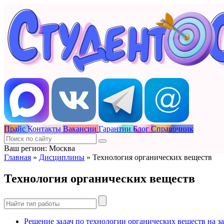
Прайс
Контакты
Вакансии
Гарантии
Блог
Справочник
Ваш регион: Москва
Главная
»
Дисциплины
»
Технология органических веществ
Технология органических веществ
Решение задач по технологии органических веществ на за