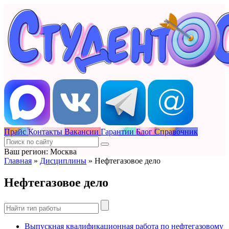
Прайс
Контакты
Вакансии
Гарантии
Блог
Справочник
Ваш регион: Москва
Главная
»
Дисциплины
»
Нефтегазовое дело
Нефтегазовое дело
Выпускная квалификационная работа по нефтегазовому