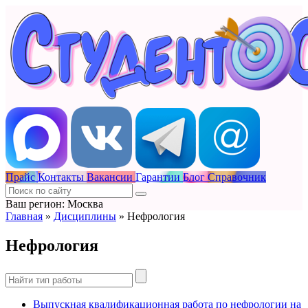
Прайс
Контакты
Вакансии
Гарантии
Блог
Справочник
Ваш регион: Москва
Главная
»
Дисциплины
»
Нефрология
Нефрология
Выпускная квалификационная работа по нефрологии на