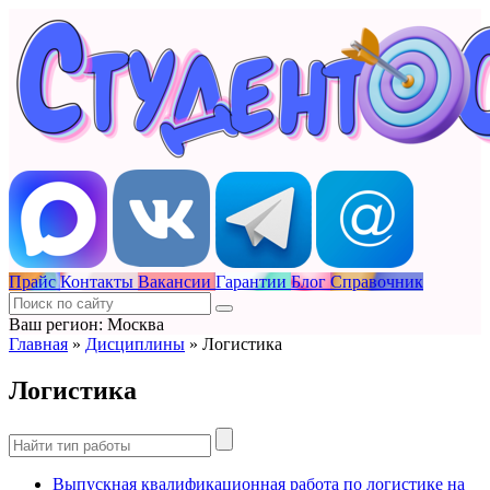
Прайс
Контакты
Вакансии
Гарантии
Блог
Справочник
Ваш регион: Москва
Главная
»
Дисциплины
»
Логистика
Логистика
Выпускная квалификационная работа по логистике на