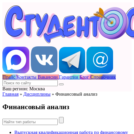
Прайс
Контакты
Вакансии
Гарантии
Блог
Справочник
Ваш регион: Москва
Главная
»
Дисциплины
»
Финансовый анализ
Финансовый анализ
Выпускная квалификационная работа по финансовому