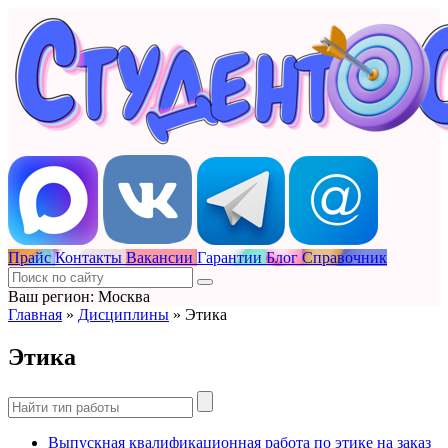
Прайс
Контакты
Вакансии
Гарантии
Блог
Справочник
Ваш регион: Москва
Главная
»
Дисциплины
»
Этика
Этика
Выпускная квалификационная работа по этике на заказ