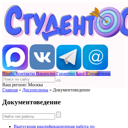
Прайс
Контакты
Вакансии
Гарантии
Блог
Справочник
Ваш регион: Москва
Главная
»
Дисциплины
»
Документоведение
Документоведение
Выпускная квалификационная работа по