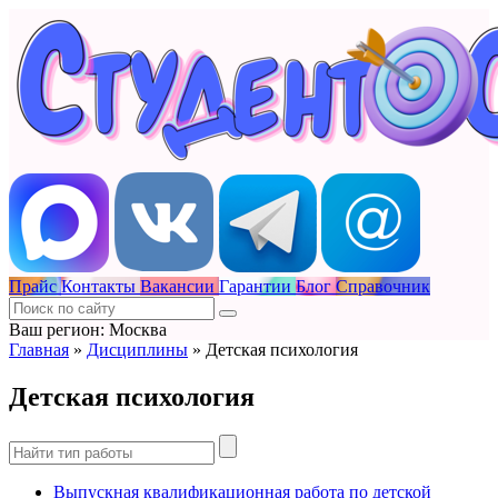
Прайс
Контакты
Вакансии
Гарантии
Блог
Справочник
Ваш регион: Москва
Главная
»
Дисциплины
»
Детская психология
Детская психология
Выпускная квалификационная работа по детской