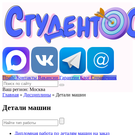
Прайс
Контакты
Вакансии
Гарантии
Блог
Справочник
Ваш регион: Москва
Главная
»
Дисциплины
»
Детали машин
Детали машин
Дипломная работа по деталям машин на заказ