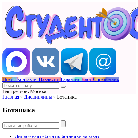
Прайс
Контакты
Вакансии
Гарантии
Блог
Справочник
Ваш регион: Москва
Главная
»
Дисциплины
»
Ботаника
Ботаника
Дипломная работа по ботанике на заказ