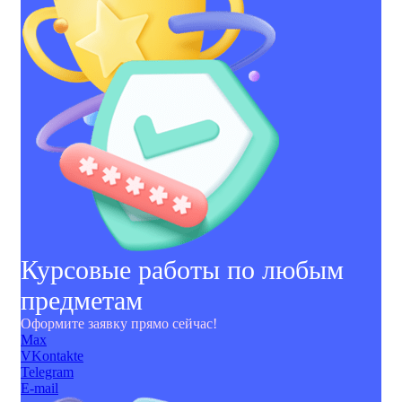
Курсовые работы по любым
предметам
Оформите заявку прямо сейчас!
Max
VKontakte
Telegram
E-mail