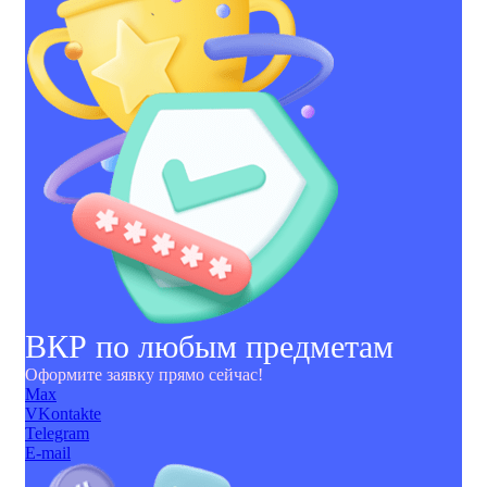
ВКР по любым предметам
Оформите заявку прямо сейчас!
Max
VKontakte
Telegram
E-mail