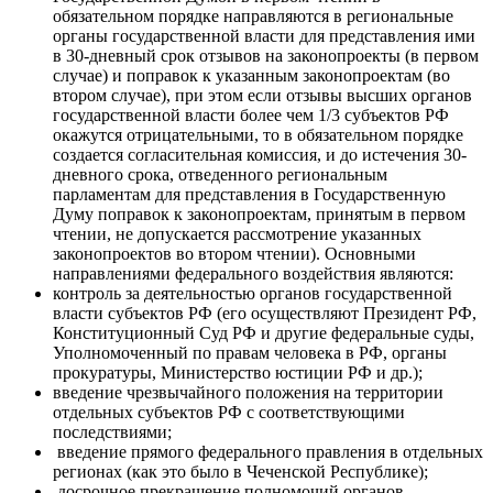
обязательном порядке направляются в региональные
органы государственной власти для представления ими
в 30-дневный срок отзывов на законопроекты (в первом
случае) и поправок к указанным законопроектам (во
втором случае), при этом если отзывы высших органов
государственной власти более чем 1/3 субъектов РФ
окажутся отрицательными, то в обязательном порядке
создается согласительная комиссия, и до истечения 30-
дневного срока, отведенного региональным
парламентам для представления в Государственную
Думу поправок к законопроектам, принятым в первом
чтении, не допускается рассмотрение указанных
законопроектов во втором чтении). Основными
направлениями федерального воздействия являются:
контроль за деятельностью органов государственной
власти субъектов РФ (его осуществляют Президент РФ,
Конституционный Суд РФ и другие федеральные суды,
Уполномоченный по правам человека в РФ, органы
прокуратуры, Министерство юстиции РФ и др.);
введение чрезвычайного положения на территории
отдельных субъектов РФ с соответствующими
последствиями;
введение прямого федерального правления в отдельных
регионах (как это было в Чеченской Республике);
досрочное прекращение полномочий органов