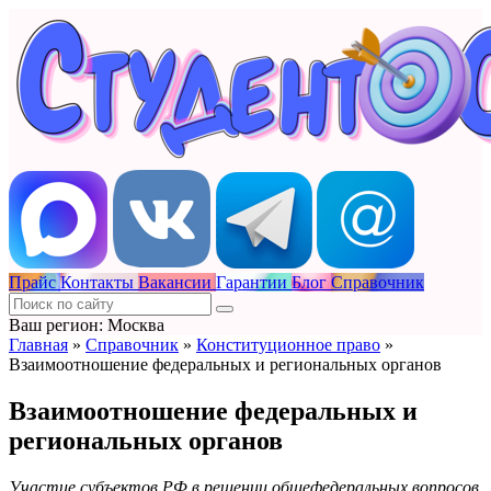
Прайс
Контакты
Вакансии
Гарантии
Блог
Справочник
Ваш регион: Москва
Главная
»
Справочник
»
Конституционное право
»
Взаимоотношение федеральных и региональных органов
Взаимоотношение федеральных и
региональных органов
Участие субъектов РФ в решении общефедеральных вопросов