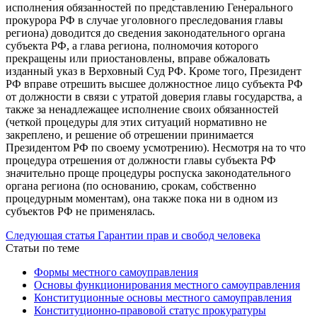
исполнения обязанностей по представлению Генерального
прокурора РФ в случае уголовного преследования главы
региона) доводится до сведения законодательного органа
субъекта РФ, а глава региона, полномочия которого
прекращены или приостановлены, вправе обжаловать
изданный указ в Верховный Суд РФ. Кроме того, Президент
РФ вправе отрешить высшее должностное лицо субъекта РФ
от должности в связи с утратой доверия главы государства, а
также за ненадлежащее исполнение своих обязанностей
(четкой процедуры для этих ситуаций нормативно не
закреплено, и решение об отрешении принимается
Президентом РФ по своему усмотрению). Несмотря на то что
процедура отрешения от должности главы субъекта РФ
значительно проще процедуры роспуска законодательного
органа региона (по основанию, срокам, собственно
процедурным моментам), она также пока ни в одном из
субъектов РФ не применялась.
Следующая статья
Гарантии прав и свобод человека
Статьи по теме
Формы местного самоуправления
Основы функционирования местного самоуправления
Конституционные основы местного самоуправления
Конституционно-правовой статус прокуратуры