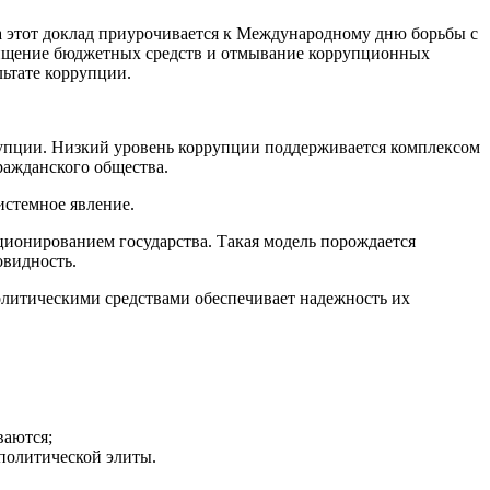
а этот доклад приурочивается к Международному дню борьбы с
 хищение бюджетных средств и отмывание коррупционных
льтате коррупции.
рупции. Низкий уровень коррупции поддерживается комплексом
ражданского общества.
стемное явление.
ционированием государства. Такая модель порождается
овидность.
олитическими средствами обеспечивает надежность их
ваются;
политической элиты.