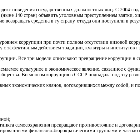
декс поведения государственных должностных лиц. С 2004 год
а (ныне 140 стран) объявить уголовным преступлением взятки,
 возвращать средства в ту страну, откуда они поступили в резу
 уровнем коррупции при почти полном отсутствии низовой кор
 с эффективным действием традиции, культуры и институтов г
упции. Все три модели описывают превращение коррупции в си
млемое культурное и экономическое явление, связанное с функ
общества. Во многом коррупция в СССР подпадала под эту разн
овных экономических кланов, договорившихся между собой, и п
нной;
тинкта самосохранения прекращают противостояние и договари
дированными финансово-бюрократическими группами и частью 