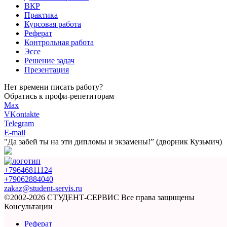
ВКР
Практика
Курсовая работа
Реферат
Контрольная работа
Эссе
Решение задач
Презентация
Нет времени писать работу?
Обратись к профи-репетиторам
Max
VKontakte
Telegram
E-mail
"Да забей ты на эти
дипломы и экзамены!”
(дворник Кузьмич)
+79646811124
+79062884040
zakaz@student-servis.ru
©2002-2026 СТУДЕНТ-СЕРВИС
Все права защищены
Консультации
Реферат