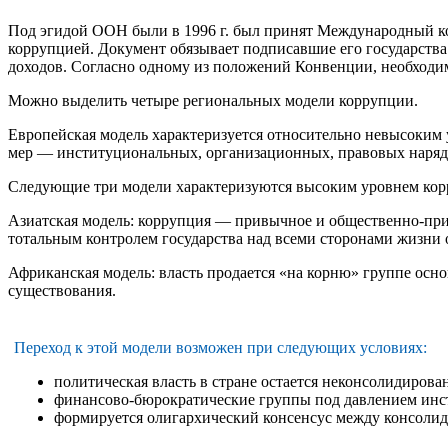
Под эгидой ООН были в 1996 г. был принят Международный ко
коррупцией. Документ обязывает подписавшие его государств
доходов. Согласно одному из положений Конвенции, необходимо
Можно выделить четыре региональных модели коррупции.
Европейская модель характеризуется относительно невысоким
мер — институциональных, организационных, правовых наряду
Следующие три модели характеризуются высоким уровнем корр
Азиатская модель: коррупция — привычное и общественно-прие
тотальным контролем государства над всеми сторонами жизни 
Африканская модель: власть продается «на корню» группе осн
существования.
Переход к этой модели возможен при следующих условиях:
политическая власть в стране остается неконсолидирова
финансово-бюрократические группы под давлением инс
формируется олигархический консенсус между консоли