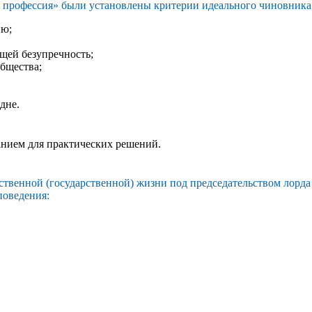
к профессия» были установлены критерии идеального чиновника
ию;
щей безупречность;
общества;
дне.
анием для практических решений.
ственной (государственной) жизни под председательством лорда
поведения: