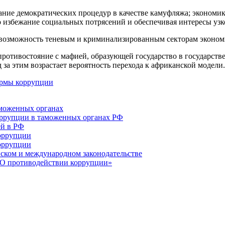
вание демократических процедур в качестве камуфляжа; экономи
о избежание социальных потрясений и обеспечивая интересы уз
 возможность теневым и криминализированным секторам экономи
 противостояние с мафией, образующей государство в государст
 за этим возрастает вероятность перехода к африканской модели.
рмы коррупции
аможенных органах
оррупции в таможенных органах РФ
ей в РФ
оррупции
коррупции
йском и международном законодательстве
«О противодействии коррупции»