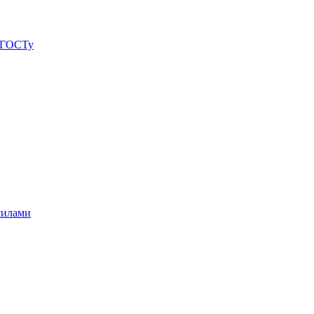
о ГОСТу
силами