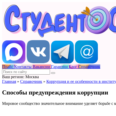
Прайс
Контакты
Вакансии
Гарантии
Блог
Справочник
Ваш регион: Москва
Главная
»
Справочник
»
Коррупция и ее особенности в инстит
Способы предупреждения коррупции
Мировое сообщество значительное внимание уделяет борьбе с 