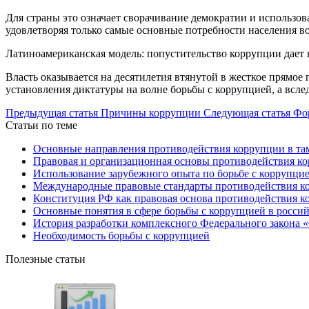
Для страны это означает сворачивание демократии и использо
удовлетворяя только самые основные потребности населения в
Латиноамериканская модель: попустительство коррупции дает
Власть оказывается на десятилетия втянутой в жесткое прямое
установления диктатуры на волне борьбы с коррупцией, а вслед
Предыдущая статья
Причины коррупции
Следующая статья
Фо
Статьи по теме
Основные направления противодействия коррупции в т
Правовая и организационная основы противодействия к
Использование зарубежного опыта по борьбе с коррупци
Международные правовые стандарты противодействия к
Конституция РФ как правовая основа противодействия 
Основные понятия в сфере борьбы с коррупцией в росси
История разработки комплексного Федерального закона 
Необходимость борьбы с коррупцией
Полезные статьи