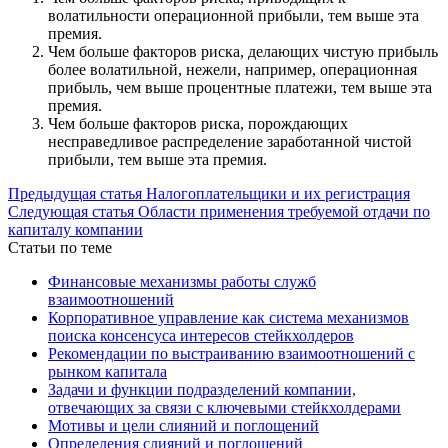
волатильности операционной прибыли, тем выше эта
премия.
Чем больше факторов риска, делающих чистую прибыль
более волатильной, нежели, например, операционная
прибыль, чем выше процентные платежи, тем выше эта
премия.
Чем больше факторов риска, порождающих
несправедливое распределение заработанной чистой
прибыли, тем выше эта премия.
Предыдущая статья
Налогоплательщики и их регистрация
Следующая статья
Области применения требуемой отдачи по
капиталу компании
Статьи по теме
Финансовые механизмы работы служб
взаимоотношений
Корпоративное управление как система механизмов
поиска консенсуса интересов стейкхолдеров
Рекомендации по выстраиванию взаимоотношений с
рынком капитала
Задачи и функции подразделений компании,
отвечающих за связи с ключевыми стейкхолдерами
Мотивы и цели слияний и поглощений
Определения слияний и поглощений