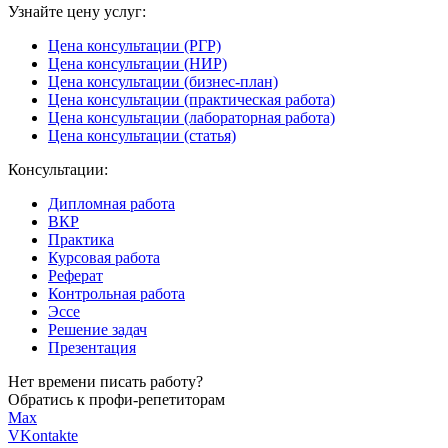
Узнайте цену услуг:
Цена консультации (РГР)
Цена консультации (НИР)
Цена консультации (бизнес-план)
Цена консультации (практическая работа)
Цена консультации (лабораторная работа)
Цена консультации (статья)
Консультации:
Дипломная работа
ВКР
Практика
Курсовая работа
Реферат
Контрольная работа
Эссе
Решение задач
Презентация
Нет времени писать работу?
Обратись к профи-репетиторам
Max
VKontakte