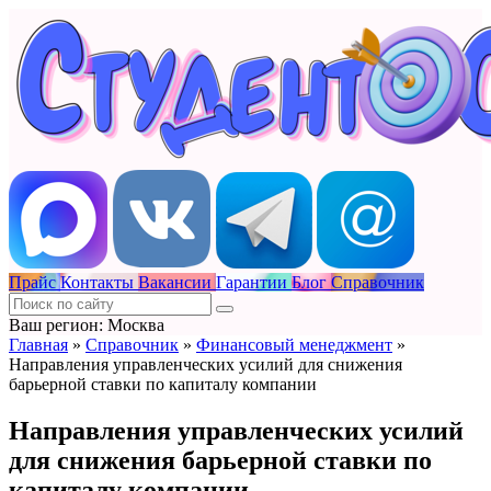
Прайс
Контакты
Вакансии
Гарантии
Блог
Справочник
Ваш регион: Москва
Главная
»
Справочник
»
Финансовый менеджмент
»
Направления управленческих усилий для снижения
барьерной ставки по капиталу компании
Направления управленческих усилий
для снижения барьерной ставки по
капиталу компании