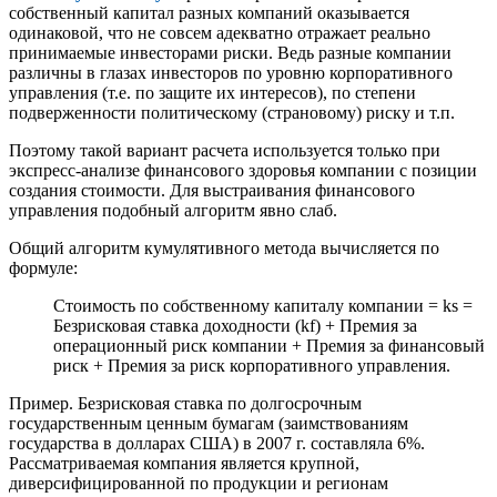
собственный капитал разных компаний оказывается
одинаковой, что не совсем адекватно отражает реально
принимаемые инвесторами риски. Ведь разные компании
различны в глазах инвесторов по уровню корпоративного
управления (т.е. по защите их интересов), по степени
подверженности политическому (страновому) риску и т.п.
Поэтому такой вариант расчета используется только при
экспресс-анализе финансового здоровья компании с позиции
создания стоимости. Для выстраивания финансового
управления подобный алгоритм явно слаб.
Общий алгоритм кумулятивного метода вычисляется по
формуле:
Стоимость по собственному капиталу компании = ks =
Безрисковая ставка доходности (kf) + Премия за
операционный риск компании + Премия за финансовый
риск + Премия за риск корпоративного управления.
Пример. Безрисковая ставка по долгосрочным
государственным ценным бумагам (заимствованиям
государства в долларах США) в 2007 г. составляла 6%.
Рассматриваемая компания является крупной,
диверсифицированной по продукции и регионам