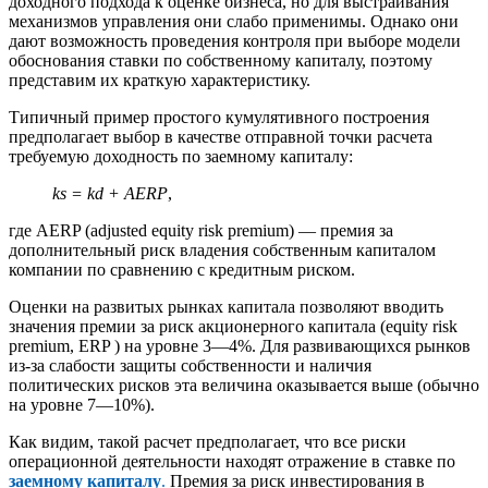
доходного подхода к оценке бизнеса, но для выстраивания
механизмов управления они слабо применимы. Однако они
дают возможность проведения контроля при выборе модели
обоснования ставки по собственному капиталу, поэтому
представим их краткую характеристику.
Типичный пример простого кумулятивного построения
предполагает выбор в качестве отправной точки расчета
требуемую доходность по заемному капиталу:
ks = kd + AERP
,
где AERP (adjusted equity risk premium) — премия за
дополнительный риск владения собственным капиталом
компании по сравнению с кредитным риском.
Оценки на развитых рынках капитала позволяют вводить
значения премии за риск акционерного капитала (equity risk
premium, ERP ) на уровне 3—4%. Для развивающихся рынков
из-за слабости защиты собственности и наличия
политических рисков эта величина оказывается выше (обычно
на уровне 7—10%).
Как видим, такой расчет предполагает, что все риски
операционной деятельности находят отражение в ставке по
заемному капиталу
.
Премия за риск инвестирования в