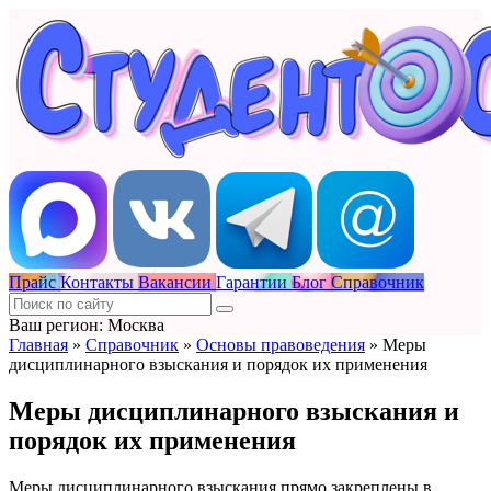
Прайс
Контакты
Вакансии
Гарантии
Блог
Справочник
Ваш регион: Москва
Главная
»
Справочник
»
Основы правоведения
»
Меры
дисциплинарного взыскания и порядок их применения
Меры дисциплинарного взыскания и
порядок их применения
Меры дисциплинарного взыскания прямо закреплены в