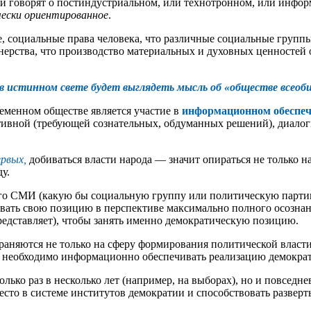
и говорят о постиндустриальном, или технотронном, или инфо
ески ориентированное
.
, социальные права человека, что различные социальные группы
нерства, что производство материальных и духовных ценностей 
 в истинном свете будет выглядеть мысль об «обществе всеоб
менном обществе является участие в
информационном обеспеч
тивной (требующей сознательных, обдуманных решений), диалоги
ервых,
добиваться власти народа — значит опираться не только н
у.
ого СМИ (какую бы социальную группу или политическую партию
ировать свою позицию в перспективе максимально полного осозн
редставляет), чтобы занять именно демократическую позицию.
аняются не только на сферу формирования политической власти,
, и необходимо информационно обеспечивать реализацию демокра
 только раз в несколько лет (например, на выборах), но и повседн
есто в системе институтов демократии и способствовать развер