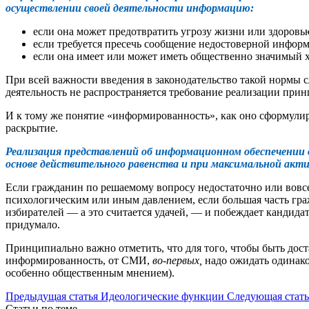
осуществлении своей деятельности информацию:
если она может предотвратить угрозу жизни или здоровь
если требуется пресечь сообщение недостоверной инфор
если она имеет или может иметь общественно значимый х
При всей важности введения в законодательство такой нормы сл
деятельность не распространяется требование реализации пр
И к тому же понятие «информированность», как оно сформулиро
раскрытие.
Реализация представлений об информационном обеспечении 
основе действительного равенства и при максимальной акт
Если гражданин по решаемому вопросу недостаточно или вовсе
психологическим или иным давлением, если большая часть гра
избирателей — а это считается удачей, — и побеждает кандидат
придумало.
Принципиально важно отметить, что для того, чтобы быть дос
информированность, от СМИ,
во-первых,
надо ожидать одинако
особенно общественным мнением).
Предыдущая статья
Идеологические функции
Следующая стать
Статьи по теме