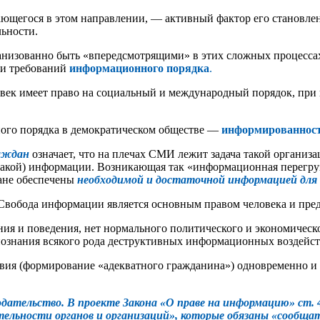
ющегося в этом направлении, — активный фактор его становлен
льности.
ганизованно быть «впередсмотрящими» в этих сложных процесс
ии требований
информационного порядка
.
век имеет право на социальный и международный порядок, при 
ого порядка в демократическом обществе —
информированност
аждан
означает, что на плечах СМИ лежит задача такой организ
 какой) информации. Возникающая так «информационная перегр
ане обеспечены
необходимой и достаточной информацией для 
«Свобода информации является основным правом человека и пред
я и поведения, нет нормального политического и экономическо
познания всякого рода деструктивных информационных воздейст
твия (формирование «адекватного гражданина») одновременно и
ательство. В проекте Закона «О праве на информацию» ст. 4
льности органов и организаций», которые обязаны «сообщат