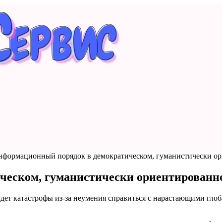
формационный порядок в демократическом, гуманистически о
ческом, гуманистически ориентированн
йдет катастрофы из-за неумения справиться с нарастающими гл