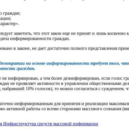
ю граждан;
мации;
арактер».
едует заметить, что этот закон еще не принят и лишь косвенно к
инципа информированности граждан.
вано в законе, не дает достаточно полного представления прим
демократии на основе информированности требует того, чтоб
ивности граждан.
 не информирован, а тем более дезинформирован, если голос гр
ждан не проявляет активности в управлении общественными дел
, набравший 10% голосов), то можно согласиться с суждением, ч
таточно информированным для принятия и реализации максималь
во активной работы со всеми сторонами массового сознания (м
я
Инфраструктура средств массовой информации