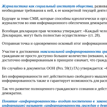
Журналистика как социальный институт общества,
развива
необходимые требования к ней, к ее конкретной текущей деяте
Будущее за теми СМИ, которые способны идеологически и ор
журналистом во имя информационного обеспечения демократ
Всеобщая декларация прав человека утверждает: «Каждый чело
Декларации, могут быть полностью осуществлены» (ст. 28).
Отправная точка и одновременно искомый итог информационн
Участие в достижении
максимальной информированности гр
гражданам не просто доступно большое количество (неважно,
достаточно информированным в принципе означает, что гражд
Не случайно в документах ООН (Рез. 59(1) ГА) утверждается: 
Без информированности нет действительно свободного мышлени
информированность также и гарантирует возможность для рас
Так что развитие полноценного гражданского сознания и дейс
демократии.
Понятие «информированность» входит постепенно в законод
информацию) называет «информированность граждан о деяте