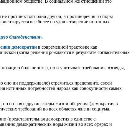
рмационном обществе. В социальном же отношении это
 не противостоят одна другой, а противоречия и споры
ориентируется все более на удовлетворение истинных
щего благоденствия».
ении демокра
тии
в современной трактовке как
ческой (когда решения рождаются в результате согласительных
а позицию большинства, но и учитывать требования, взгляды,
 оно ни поддерживало) стремиться представить своей
ания истинных потребностей народа как совокупности самых
 но и на все другие сферы жизни общества (демократия в
тических требований во всех областях жизни социума.
евно (представительная демократия в единстве с
тыванию демократических норм жизни во всех сферах и