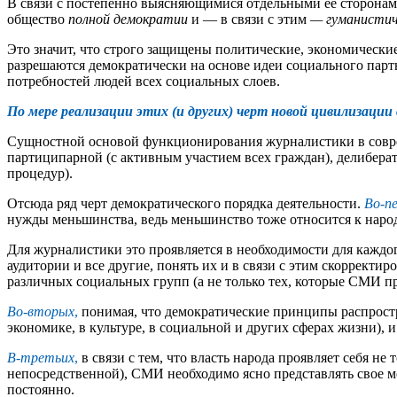
В связи с постепенно выясняющимися отдельными ее сторонам
общество
полной демократии
и — в связи с этим
— гуманистич
Это значит, что строго защищены политические, экономические
разрешаются демократически на основе идеи социального парт
потребностей людей всех социальных слоев.
По мере реализации этих (и других) черт новой цивилизации
Сущностной основой функционирования журналистики в совре
партиципарной (с активным участием всех граждан), делибера
процедур).
Отсюда ряд черт демократического порядка деятельности.
Во-п
нужды меньшинства, ведь меньшинство тоже относится к народ
Для журналистики это проявляется в необходимости для кажд
аудитории и все другие, понять их и в связи с этим скоррект
различных социальных групп (а не только тех, которые СМИ п
Во-вторых
,
понимая, что демократические принципы распростр
экономике, в культуре, в социальной и других сферах жизни)
В-третьих
,
в связи с тем, что власть народа проявляет себя не
непосредственной), СМИ необходимо ясно представлять свое м
постоянно.