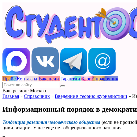
Прайс
Контакты
Вакансии
Гарантии
Блог
Справочник
Ваш регион: Москва
Главная
»
Справочник
»
Введение в теорию журналистики
»
Ин
Информационный порядок в демократи
Тенденция развития человеческого общества
(если не произо
цивилизации. У нее еще нет общепризнанного названия.