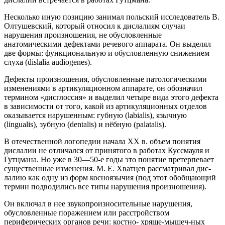
Несколько иную позицию занимал польский исследователь В.
Олтушевский, который относил к дислалиям случаи
нарушения произношения, не обусловленные
анатомическими дефектами речевого аппарата. Он выделял
две формы: функциональную и обусловленную снижением
слуха (dislalia audiogenes).
Дефекты произношения, обусловленные патологическими
изменениями в артикуляционном аппарате, он обозначил
термином «дисглоссия» и выделил четыре вида этого дефекта
в зависимости от того, какой из артикуляционных отделов
оказывается нарушенным: губную (labialis), язычную
(lingualis), зубную (dentalis) и нёбную (palatalis).
В отечественной логопедии начала XX в. объем понятия
дислалии не отличался от принятого в работах Куссмауля и
Гутцмана. Но уже в 30—50-е годы это понятие претерпевает
существенные изменения. М. Е. Хватцев рассматривал дис-
лалию как одну из форм косноязычия (под этот обобщающий
термин подводились все типы нарушения произношения).
Он включал в нее звукопроизносительные нарушения,
обусловленные поражением или расстройством
периферических органов речи: костно- хряще-мышеч-ных