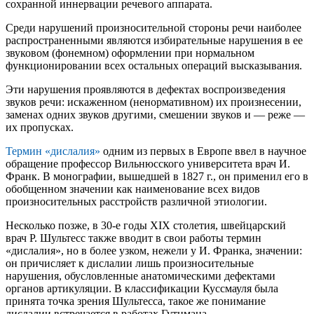
сохранной иннервации речевого аппарата.
Среди нарушений произносительной стороны речи наиболее
распространенными являются избирательные нарушения в ее
звуковом (фонемном) оформлении при нормальном
функционировании всех остальных операций высказывания.
Эти нарушения проявляются в дефектах воспроизведения
звуков речи: искаженном (ненормативном) их произнесении,
заменах одних звуков другими, смешении звуков и — реже —
их пропусках.
Термин «дислалия»
одним из первых в Европе ввел в научное
обращение профессор Вильнюсского университета врач И.
Франк. В монографии, вышедшей в 1827 г., он применил его в
обобщенном значении как наименование всех видов
произносительных расстройств различной этиологии.
Несколько позже, в 30-е годы XIX столетия, швейцарский
врач Р. Шультесс также вводит в свои работы термин
«дислалия», но в более узком, нежели у И. Франка, значении:
он причисляет к дислалии лишь произносительные
нарушения, обусловленные анатомическими дефектами
органов артикуляции. В классификации Куссмауля была
принята точка зрения Шультесса, такое же понимание
дислалии встречается в работах Гутцмана.