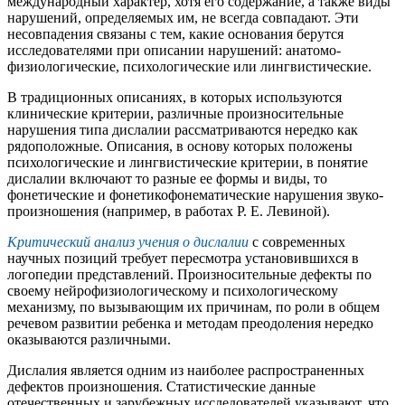
международный характер, хотя его содержание, а также виды
нарушений, определяемых им, не всегда совпадают. Эти
несовпадения связаны с тем, какие основания берутся
исследователями при описании нарушений: анатомо-
физиологические, психологические или лингвистические.
В традиционных описаниях, в которых используются
клинические критерии, различные произносительные
нарушения типа дислалии рассматриваются нередко как
рядоположные. Описания, в основу которых положены
психологические и лингвистические критерии, в понятие
дислалии включают то разные ее формы и виды, то
фонетические и фонетикофонематические нарушения звуко-
произношения (например, в работах Р. Е. Левиной).
Критический анализ учения о дислалии
с современных
научных позиций требует пересмотра установившихся в
логопедии представлений. Произносительные дефекты по
своему нейрофизиологическому и психологическому
механизму, по вызывающим их причинам, по роли в общем
речевом развитии ребенка и методам преодоления нередко
оказываются различными.
Дислалия является одним из наиболее распространенных
дефектов произношения. Статистические данные
отечественных и зарубежных исследователей указывают, что