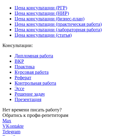
Цена консультации (РГР)
Цена консультации (НИР)
Цена консультации (бизнес-план)
Цена консультации (практическая работа)
Цена консультации (лабораторная работа)
Цена консультации (статья)
Консультации:
Дипломная работа
ВКР
Практика
Курсовая работа
Реферат
Контрольная работа
Эссе
Решение задач
Презентация
Нет времени писать работу?
Обратись к профи-репетиторам
Max
VKontakte
Telegram