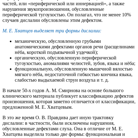
частей, или «периферической или иннервацией», а также
нарушения звукопроизношения, обусловленные
периферической тугоухостью. Он полагал, что не менее 10%
случаев дислалии обусловлены этим дефектом.
М. Е. Хватцев выделяет три формы дислалии:
механическую, обусловленную грубыми
анатомическими дефектами органов речи (расщелинами
нёба, короткой подъязычной уздечкой);
органическую, обусловленную периферической
тугоухостью, аномалиями челюстей, зубов, языка и нёба;
функциональную, обусловленную мышечной вялостью
мягкого нёба, недостаточной гибкостью кончика языка,
слабостью выдыхаемой струи воздуха и т. д.
В начале 50-х годов А. М. Смирнова на основе большого
клинического материала публикует классификацию дефектов
произношения, которая заметно отличается от классификации,
предложенной М. Е. Хватцевым.
В это же время О. В. Правдива дает иную трактовку
дислалии: в частности, были исключены нарушения,
обусловленные дефектами слуха. Она в отличие от М. Е.
Хватцева выделила только две формы: функциональная и