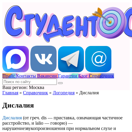
Прайс
Контакты
Вакансии
Гарантии
Блог
Справочник
Ваш регион: Москва
Главная
»
Справочник
»
Логопедия
»
Дислалия
Дислалия
Дислалия
(от греч. dis — приставка, означающая частичное
расстройство, и lalio — говорю) —
нарушениезвукопроизношения при нормальном слухе и