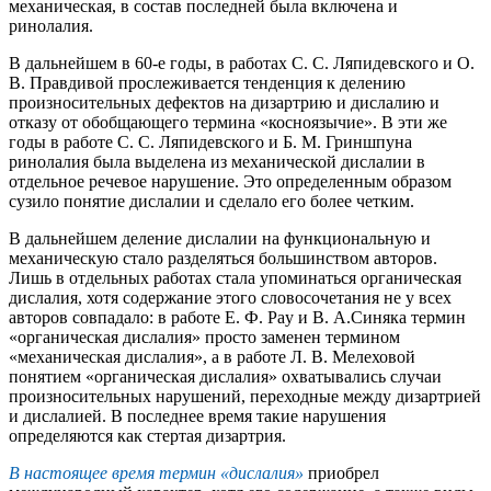
механическая, в состав последней была включена и
ринолалия.
В дальнейшем в 60-е годы, в работах С. С. Ляпидевского и О.
В. Правдивой прослеживается тенденция к делению
произносительных дефектов на дизартрию и дислалию и
отказу от обобщающего термина «косноязычие». В эти же
годы в работе С. С. Ляпидевского и Б. М. Гриншпуна
ринолалия была выделена из механической дислалии в
отдельное речевое нарушение. Это определенным образом
сузило понятие дислалии и сделало его более четким.
В дальнейшем деление дислалии на функциональную и
механическую стало разделяться большинством авторов.
Лишь в отдельных работах стала упоминаться органическая
дислалия, хотя содержание этого словосочетания не у всех
авторов совпадало: в работе Е. Ф. Pay и В. А.Синяка термин
«органическая дислалия» просто заменен термином
«механическая дислалия», а в работе Л. В. Мелеховой
понятием «органическая дислалия» охватывались случаи
произносительных нарушений, переходные между дизартрией
и дислалией. В последнее время такие нарушения
определяются как стертая дизартрия.
В настоящее время термин «дислалия»
приобрел